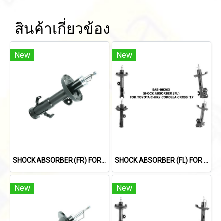
สินค้าเกี่ยวข้อง
New
New
SHOCK ABSORBER (FR) FOR HONDA CIVIC FB '12-'15
SHOCK ABSORBER (FL) FOR TOYOTA C-HR/ COROLLA CROSS '17
New
New