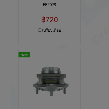
EB5079
฿720
เปรียบเทียบ
New