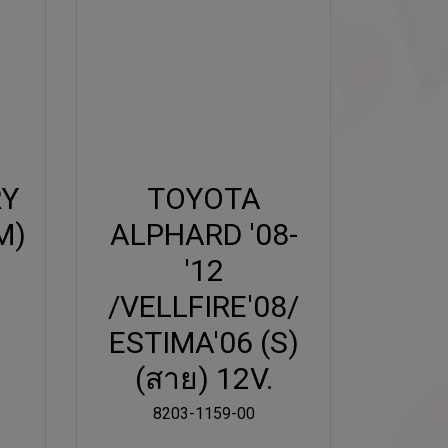
RY
TOYOTA
M)
ALPHARD '08-
'12
/VELLFIRE'08/
ESTIMA'06 (S)
(สาย) 12V.
8203-1159-00