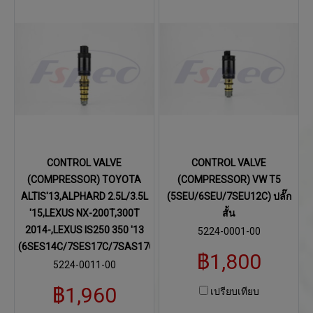
CONTROL VALVE
CONTROL VALVE
(COMPRESSOR) TOYOTA
(COMPRESSOR) VW T5
ALTIS'13,ALPHARD 2.5L/3.5L
(5SEU/6SEU/7SEU12C) ปลั๊ก
'15,LEXUS NX-200T,300T
สั้น
2014-,LEXUS IS250 350 '13
5224-0001-00
(6SES14C/7SES17C/7SAS17C)
฿1,800
5224-0011-00
฿1,960
เปรียบเทียบ