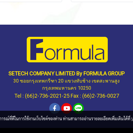
SETECH COMPANY LIMITED By FORMULA GROUP
30 ซอยกรุงเทพกรีฑา 20 แขวงทับช้าง เขตสะพานสูง
กรุงเทพมหานคร 10250
Tel : (66)2-736-2021-25 Fax : (66)2-736-0027
บการณ์ที่ดีในการใช้งานเว็บไซต์ของท่าน ท่านสามารถอ่านรายละเอียดเพิ่มเติมได้ที่