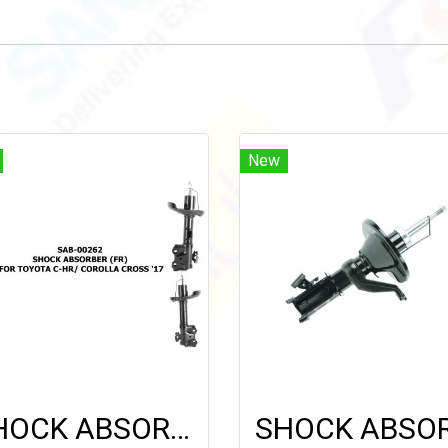
New
SHOCK ABSORBER (FR) FOR TOYOTA C-HR/ COROLLA CROSS '17