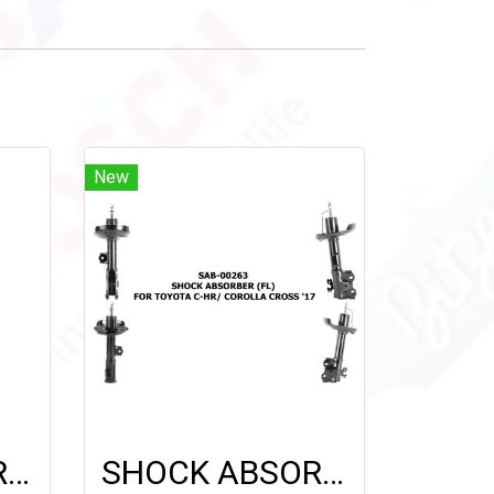
New
SHOCK ABSORBER (FL) FOR HONDA CIVIC ES '01-'05 (แกน 25 มม.)
SHOCK ABSORBER (FL) FOR TOYOTA C-HR/ COROLLA CROSS '17