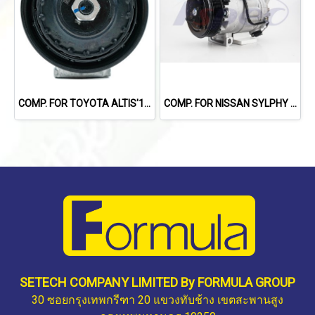
COMP. FOR TOYOTA ALTIS'13 (120mm.) (6PK)
COMP. FOR NISSAN SYLPHY 1.8L /X-TRIAL'14 /TEANA L33'13-'19 (2.0L)
SETECH COMPANY LIMITED By FORMULA GROUP
30 ซอยกรุงเทพกรีฑา 20 แขวงทับช้าง เขตสะพานสูง