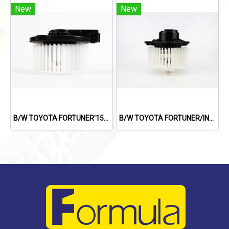
New
New
B/W TOYOTA FORTUNER'15/INNOVA'15 (REAR)
B/W TOYOTA FORTUNER/INNOVA'08 (ตู้หลัง) DENSO