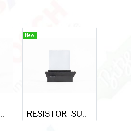
New
TOR ISUZU GXZ320/ROCKY
RESISTOR ISUZU D-MAX '03-'12/NISSAN MARCH/ALMERA/NAVARA NP300 (ขาสั้น)