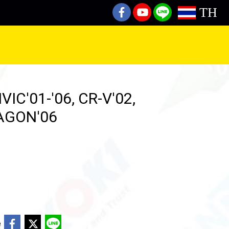
TH
IC'01-'06, CR-V'02,
AGON'06
e