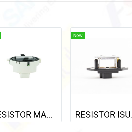
New
RESISTOR MAZDA 2 SKYACTIV,3 SKYACTIV/CX-3'13-'18 (AIR AUTO)
RESIS