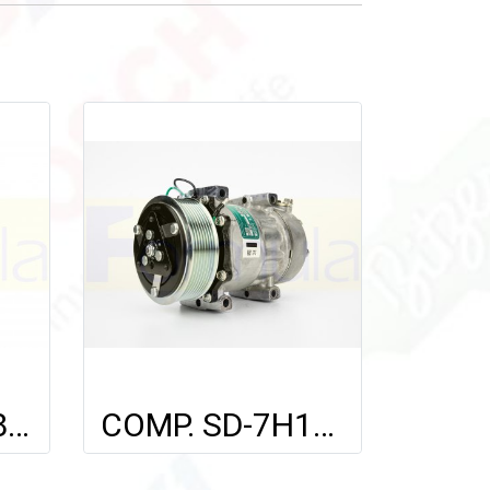
SD-7B08 (8308) 12V. (6 PK) (134a) SANDEN.
COMP. SD-7H15 (6179 / 7694) FOR SCANIA 114,124,144 '09 (8PK) 24V.