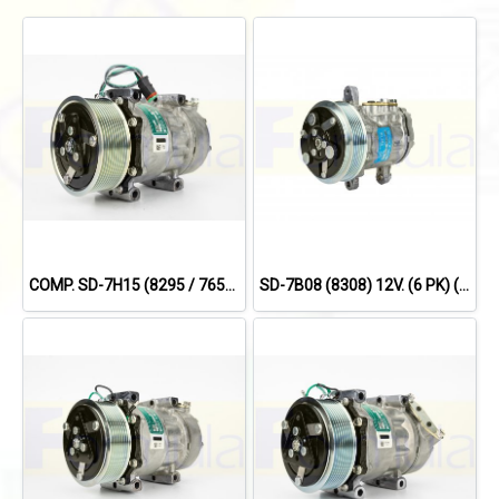
COMP. SD-7H15 (8295 / 7655) (10PV) FOR SCANIA'09 24V.
SD-7B08 (8308) 12V. (6 PK) (134a) SANDEN.