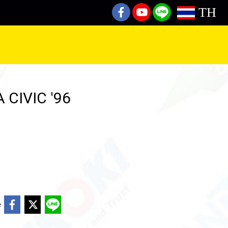
TH
 CIVIC '96
e