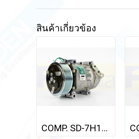
สินค้าเกี่ยวข้อง
COMP. SD-7H15 (6164 / AC001H) SCANIA TRUCK (หน้าแปลนเอียง) (8PK) 24V.