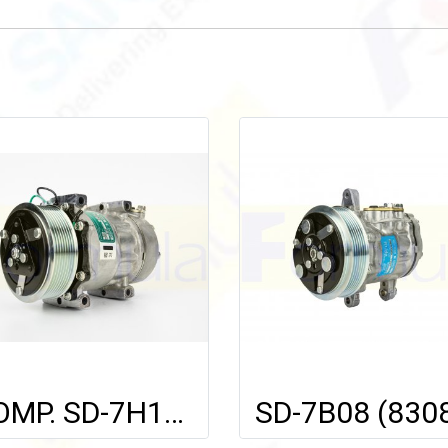
COMP. SD-7H15 (6179 / 7694) FOR SCANIA 114,124,144 '09 (8PK) 24V.