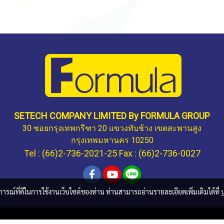
SETECH COMPANY LIMITED By FORMULA GROUP
30 ซอยกรุงเทพกรีฑา 20 แขวงทับช้าง เขตสะพานสูง
กรุงเทพมหานคร 10250
Tel : (66)2-736-2021-25 Fax : (66)2-736-0027
บการณ์ที่ดีในการใช้งานเว็บไซต์ของท่าน ท่านสามารถอ่านรายละเอียดเพิ่มเติมได้ที่