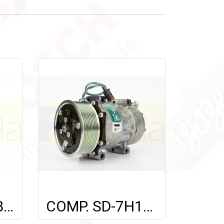
SD-7B08 (8308) 12V. (6 PK) (134a) SANDEN.
COMP. SD-7H15 (8295 / 7655) (10PV) FOR SCANIA'09 24V.