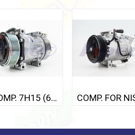
COMP. 7H15 (6179) SCANIA 114,124,144 '09 (8PK)