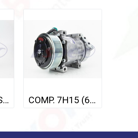
COMP. FOR NISSAN SYLPHY 1.8L /X-TRIAL'14 /TEANA L33'13-'19 (2.0L)
COMP. 7H15 (6164) SCANIA TRUCK (8PK)