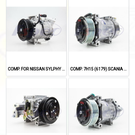
COMP. FOR NISSAN SYLPHY 1.8L /X-TRIAL'14 /TEANA L33'13-'19 (2.0L)
COMP. 7H15 (6179) SCANIA 114,124,144 '09 (8PK)