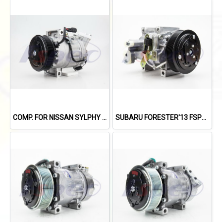
COMP. FOR NISSAN SYLPHY 1.8L /X-TRIAL'14 /TEANA L33'13-'19 (2.0L)
SUBARU FORESTER'13 FSPEC