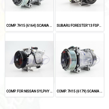
COMP. 7H15 (6164) SCANIA TRUCK (8PK)
SUBARU FORESTER'13 FSPEC
COMP. FOR NISSAN SYLPHY 1.8L /X-TRIAL'14 /TEANA L33'13-'19 (2.0L)
COMP. 7H15 (6179) SCANIA 114,124,144 '09 (8PK)