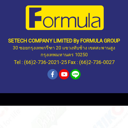
SETECH COMPANY LIMITED By FORMULA GROUP
30 ซอยกรุงเทพกรีฑา 20 แขวงทับช้าง เขตสะพานสูง
กรุงเทพมหานคร 10250
Tel : (66)2-736-2021-25 Fax : (66)2-736-0027