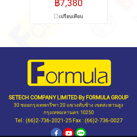
฿7,380
เปรียบเทียบ
SETECH COMPANY LIMITED By FORMULA GROUP
30 ซอยกรุงเทพกรีฑา 20 แขวงทับช้าง เขตสะพานสูง
กรุงเทพมหานคร 10250
Tel : (66)2-736-2021-25 Fax : (66)2-736-0027