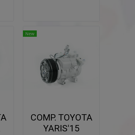
New
TA
COMP. TOYOTA
R
YARIS'15