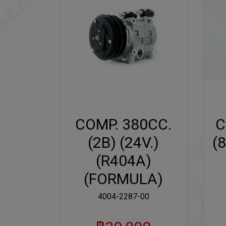
COMP. 380CC.
C
(2B) (24V.)
(8
(R404A)
(FORMULA)
4004-2287-00