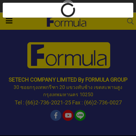
SETECH COMPANY LIMITED By FORMULA GROUP
30 ซอยกรุงเทพกรีฑา 20 แขวงทับช้าง เขตสะพานสูง
กรุงเทพมหานคร 10250
Tel : (66)2-736-2021-25 Fax : (66)2-736-0027