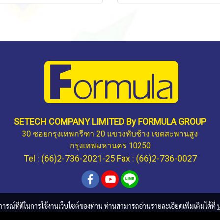
SETECH COMPANY LIMITED By FORMULA GROUP
30 ซอยกรุงเทพกรีฑา 20 แขวงทับช้าง เขตสะพานสูง
กรุงเทพมหานคร 10250
Tel : (66)2-736-2021-25 Fax : (66)2-736-0027
บการณ์ที่ดีในการใช้งานเว็บไซต์ของท่าน ท่านสามารถอ่านรายละเอียดเพิ่มเติมได้ที่