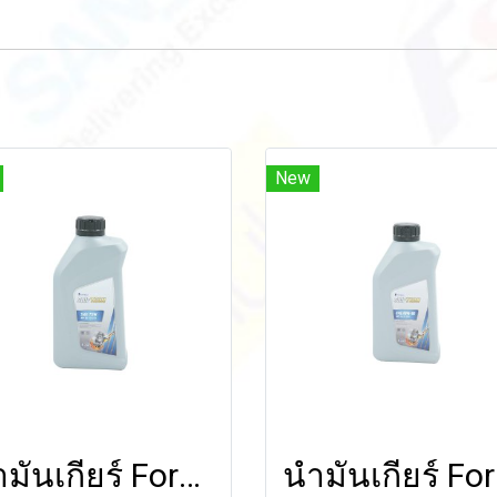
New
น้ำมันเกียร์ Formula SHIFTECH MTF 75W (Fully Syn) 1 ลิตร
น้ำมัน