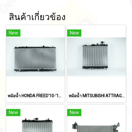
สินค้าเกี่ยวข้อง
New
New
หม้อน้ำ HONDA FREED'10-'16 (A/T)
หม้อน้ำ MITSUBISHI ATTRAGE/MIRAGE'19-ON (A/T,M/T)
New
New