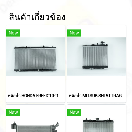
สินค้าเกี่ยวข้อง
New
New
หม้อน้ำ HONDA FREED'10-'16 (A/T)
หม้อน้ำ MITSUBISHI ATTRAGE/MIRAGE'19-ON (A/T,M/T)
New
New