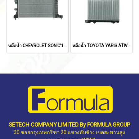
หม้อน้ำ CHEVROLET SONIC'13-'14 (1.4L) (M/T)
หม้อน้ำ TOYOTA YARIS ATIV'22
SETECH COMPANY LIMITED By FORMULA GROUP
30 ซอยกรุงเทพกรีฑา 20 แขวงทับช้าง เขตสะพานสูง