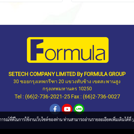
SETECH COMPANY LIMITED By FORMULA GROUP
30 ซอยกรุงเทพกรีฑา 20 แขวงทับช้าง เขตสะพานสูง
กรุงเทพมหานคร 10250
Tel : (66)2-736-2021-25 Fax : (66)2-736-0027
บการณ์ที่ดีในการใช้งานเว็บไซต์ของท่าน ท่านสามารถอ่านรายละเอียดเพิ่มเติมได้ที่