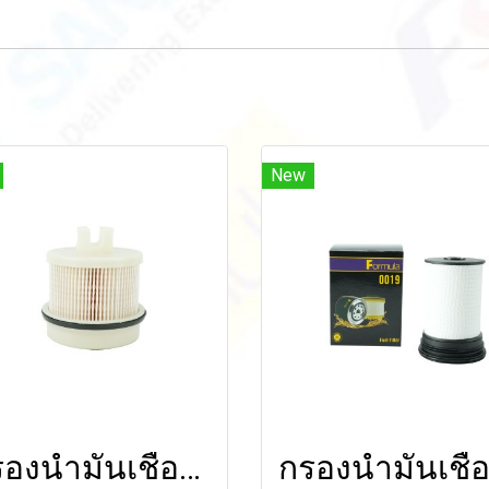
New
กรองน้ำมันเชื้อเพลิง FOR HINO 300 INNOVATOR X (NO4C-VA)(XZU600R-HKMLKT3) (23390-78220, 23304-EV051, 23304-EV052)