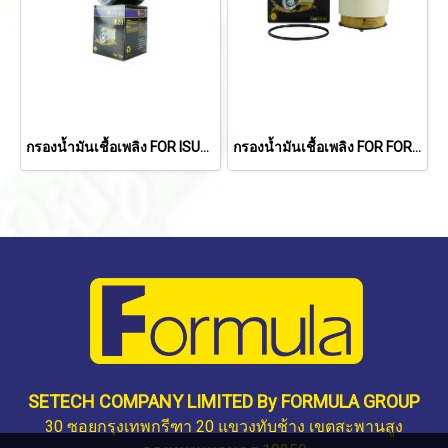
กรองน้ำมันเชื้อเพลิง FOR ISUZU DECA ใหม่ 6HH1, 6HE1/ HINO FM18
กรองน้ำมันเชื้อเพลิง FOR FORD RANGER'12-'18/ EVEREST 2.2L,3.2L/MAZDA BT-50 PRO
SETECH COMPANY LIMITED By FORMULA GROUP
30 ซอยกรุงเทพกรีฑา 20 แขวงทับช้าง เขตสะพานสูง