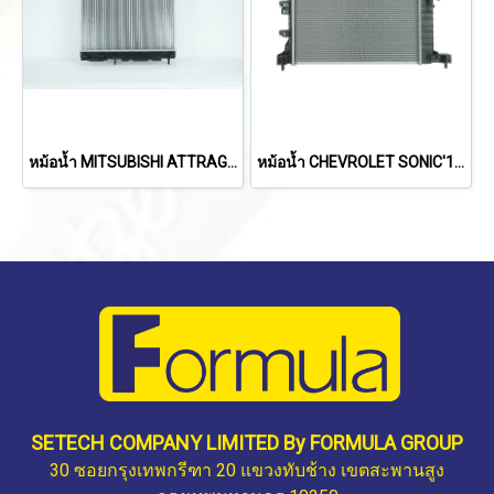
หม้อน้ำ MITSUBISHI ATTRAGE/MIRAGE'19-ON (A/T,M/T)
หม้อน้ำ CHEVROLET SONIC'13-'14 (1.4L) (M/T)
SETECH COMPANY LIMITED By FORMULA GROUP
30 ซอยกรุงเทพกรีฑา 20 แขวงทับช้าง เขตสะพานสูง