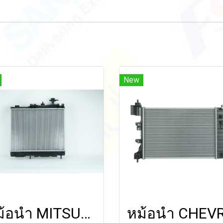
New
หม้อน้ำ MITSUBISHI ATTRAGE/MIRAGE'19-ON (A/T,M/T)