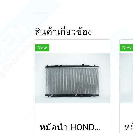
สินค้าเกี่ยวข้อง
New
New
หม้อน้ำ HONDA FREED'10-'16 (A/T)