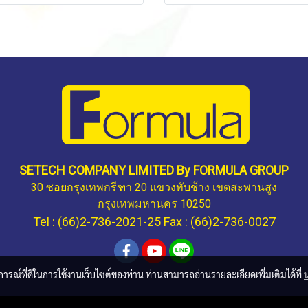
SETECH COMPANY LIMITED By FORMULA GROUP
30 ซอยกรุงเทพกรีฑา 20 แขวงทับช้าง เขตสะพานสูง
กรุงเทพมหานคร 10250
Tel : (66)2-736-2021-25 Fax : (66)2-736-0027
บการณ์ที่ดีในการใช้งานเว็บไซต์ของท่าน ท่านสามารถอ่านรายละเอียดเพิ่มเติมได้ที่