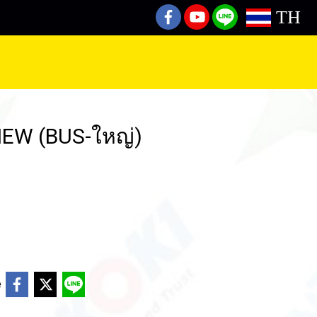
TH
NEW (BUS-ใหญ่)
e