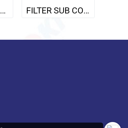
FILTER SUBCOOL FOR BENZ VITO NCV 2/VOLKSWAGEN CARAVELLE T5 (PART-997A)
FILTER SUB COOL CUP/M25 (PART-598)