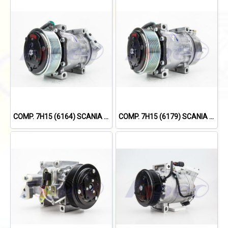
COMP. 7H15 (6164) SCANIA TRUCK (8PK)
COMP. 7H15 (6179) SCANIA 114,124,144 '09 (8PK)