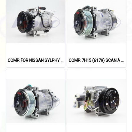
COMP. FOR NISSAN SYLPHY 1.8L /X-TRIAL'14 /TEANA L33'13-'19 (2.0L)
COMP. 7H15 (6179) SCANIA 114,124,144 '09 (8PK)