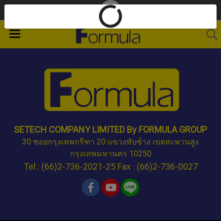
SETECH COMPANY LIMITED By FORMULA GROUP
30 ซอยกรุงเทพกรีฑา 20 แขวงทับช้าง เขตสะพานสูง
กรุงเทพมหานคร 10250
Tel : (66)2-736-2021-25 Fax : (66)2-736-0027