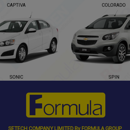
CAPTIVA
COLORADO
SONIC
SPIN
SETECH COMPANY LIMITED By FORMULA GROUP